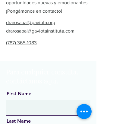
oportunidades nuevas y emocionantes.
¡Pongámonos en contacto!
drarosabal@gaviota.org
drarosabal@gaviotainstitute.com
(787) 365-1083
Para cualquier consulta,
contáctanos aquí.
First Name
Last Name