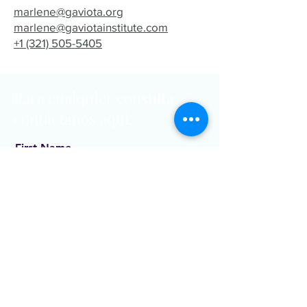
marlene@gaviota.org
marlene@gaviotainstitute.com
+1 (321) 505-5405
Para cualquier consulta,
contáctanos aquí.
First Name
Last Name
Email